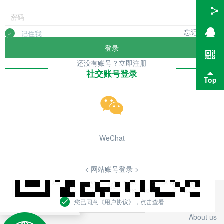
最新资讯
忘记密码？
记住我
登录
还没有账号？立即注册
社交账号登录
Top
< 返回顶部 >
<
关于我们
>
WeChat
<
人才招聘
>
<
网站地图
>
<
联系我们
>
< 网站账号登录 >
深圳市蕙智贸易有限公司
深圳市澳妆生物科技研究所有限公司
您已同意《用户协议》，点击查看
粤ICP备09199018号
About us