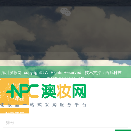
澳妆首页
商品分类
申请体验
深圳澳妆网
copyright© All Rights Reserved.
技术支持：西瓜科技
展览
活动
粤ICP备09199018号
资料库
专业
课程
化妆品一站式采购服务平台
我要开店
会员专区