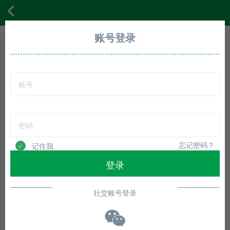
首页
体验
展会
资讯
贴牌
动态
登录
账号登录
首页
体验
展会
资讯
贴牌
动态
账户登录
会员登录
联系我们
帮助
忘记密码？
记住我
忘记密码？
记住我
登录
登录
还没有账号？立即注册
还没有账号？立即注册
社交账号登录
第三方账号登录