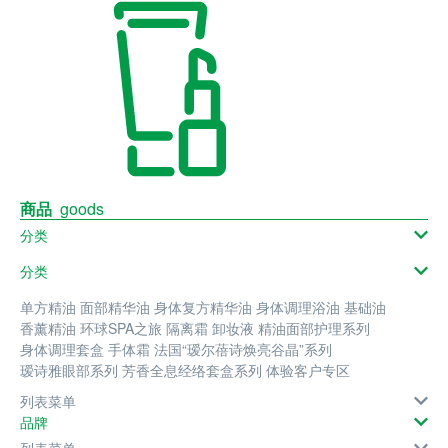
商品
goods
分类
分类
单方精油
面部精华油
身体复方精华油
身体调理浴油
基础油
香薰精油
环球SPA之旅
隔离霜
卸妆液
精油面部护理系列
身体调理套盒
手体霜
法国“瑷尔蓓诗焕亮谷晶”系列
瑷诗雅眼部系列
芳香全息经络套盒系列
体验客户专区
列表菜单
品牌