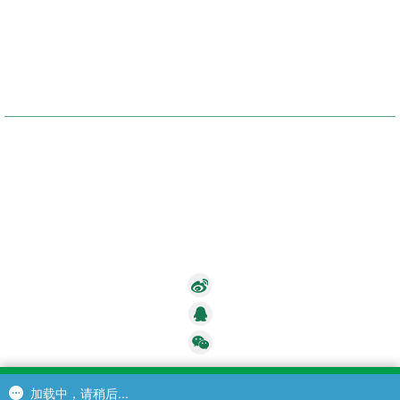
商品目录
帮助中心
客服热线：86-755-25873123
邮编：518000
电话：86-755-28993023
传真：86-755-25873415
E-mail：
DavidJi@anpc.com.cn
地址：中国广东深圳龙岗中心城盛龙路万象天成1座15层澳妆网
加载中，请稍后...
加载中，请稍后...