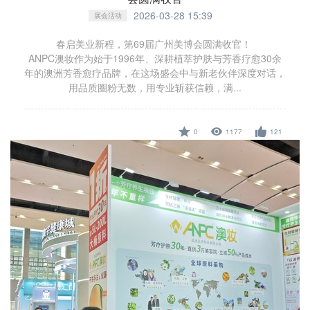
2026-03-28 15:39
展会活动
春启美业新程，第69届广州美博会圆满收官！
ANPC澳妆作为始于1996年、深耕植萃护肤与芳香疗愈30余
年的澳洲芳香愈疗品牌，在这场盛会中与新老伙伴深度对话，
用品质圈粉无数，用专业斩获信赖，满...
0
1177
121