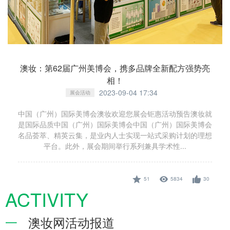
澳妆：第62届广州美博会，携多品牌全新配方强势亮
相！
2023-09-04 17:34
展会活动
中国（广州）国际美博会澳妆欢迎您展会钜惠活动预告澳妆就
是国际品质中国（广州）国际美博会中国（广州）国际美博会
名品荟萃、精英云集，是业内人士实现一站式采购计划的理想
平台。此外，展会期间举行系列兼具学术性...
51
5834
30
ACTIVITY
一
澳妆网活动报道