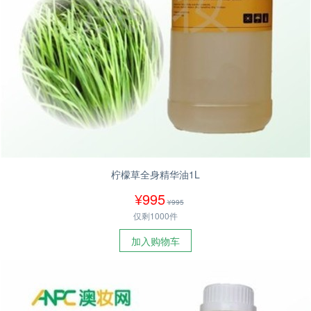
柠檬草全身精华油1L
¥995
¥995
仅剩1000件
加入购物车