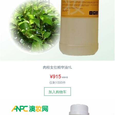
肉桂女仕精华油1L
¥915
¥915
仅剩1000件
加入购物车