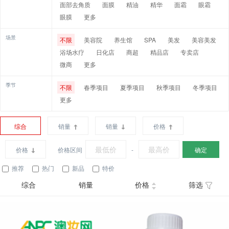
面部去角质
面膜
精油
精华
面霜
眼霜
眼膜
更多
场景
不限
美容院
养生馆
SPA
美发
美容美发
浴场水疗
日化店
商超
精品店
专卖店
微商
更多
季节
不限
春季项目
夏季项目
秋季项目
冬季项目
更多
综合
销量
销量
价格
价格
价格区间
-
确定
推荐
热门
新品
特价
综合
销量
价格
筛选