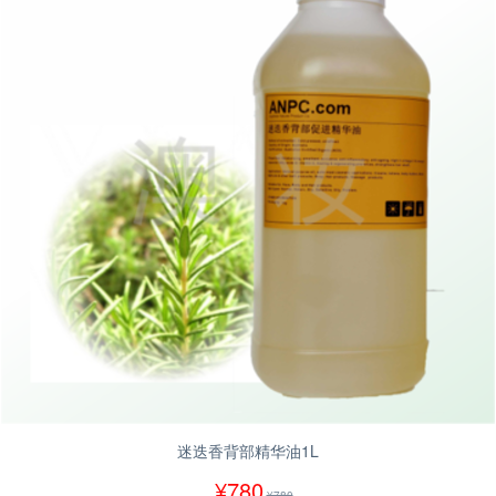
迷迭香背部精华油1L
¥780
¥780