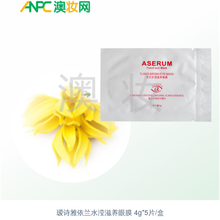
瑷诗雅依兰水滢滋养眼膜 4g*5片/盒