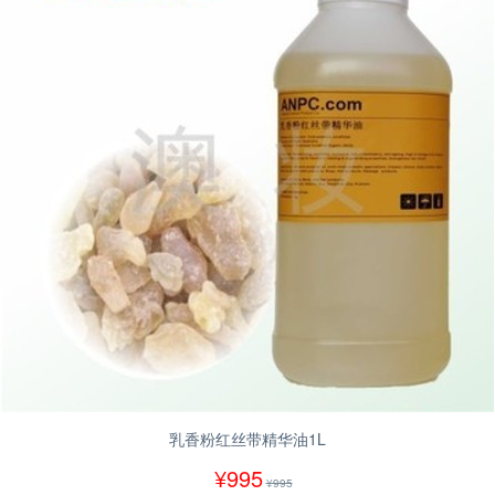
乳香粉红丝带精华油1L
¥995
¥995