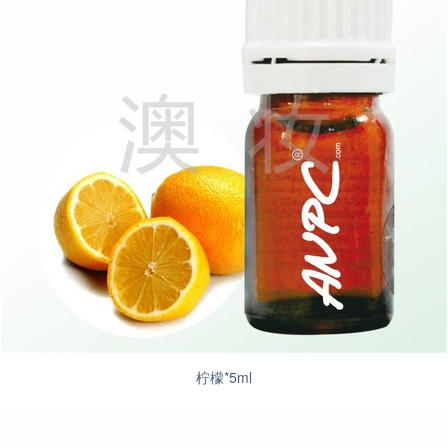
柠檬*5ml