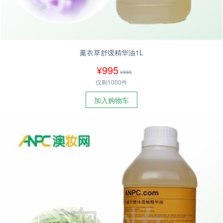
薰衣草舒缓精华油1L
¥995
¥995
仅剩1000件
加入购物车