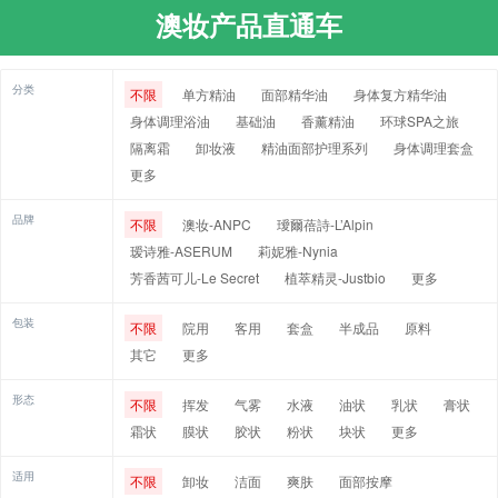
澳妆产品直通车
分类
不限
单方精油
面部精华油
身体复方精华油
身体调理浴油
基础油
香薰精油
环球SPA之旅
隔离霜
卸妆液
精油面部护理系列
身体调理套盒
更多
品牌
不限
澳妆-ANPC
璦爾蓓詩-L’Alpin
瑷诗雅-ASERUM
莉妮雅-Nynia
芳香茜可儿-Le Secret
植萃精灵-Justbio
更多
包装
不限
院用
客用
套盒
半成品
原料
其它
更多
形态
不限
挥发
气雾
水液
油状
乳状
膏状
霜状
膜状
胶状
粉状
块状
更多
适用
不限
卸妆
洁面
爽肤
面部按摩