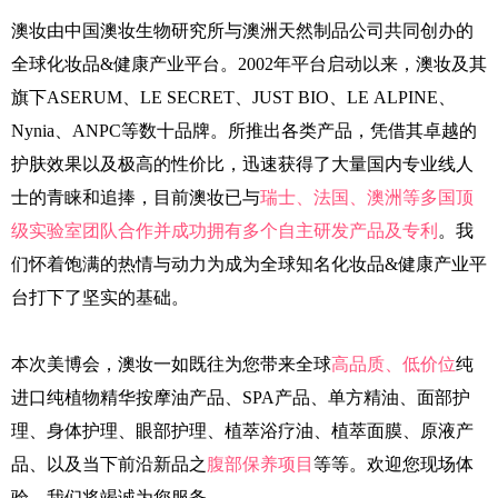
澳妆由中国澳妆生物研究所与澳洲天然制品公司共同创办的
全球化妆品&健康产业平台。2002年平台启动以来，澳妆及其
旗下ASERUM、LE SECRET、JUST BIO、LE ALPINE、
Nynia、ANPC等数十品牌。所推出各类产品，凭借其卓越的
护肤效果以及极高的性价
比，迅速获得了大量国内专业线人
士的青睐和追捧，目前澳妆已与
瑞士、法国、澳洲等多国顶
级实验室团队合作并成功拥有多个自主研发产品及专利
。我
们怀着饱满的热情与动力为成为全球知名化妆品&健康产业平
台打下了坚实的基础。
本次美博会，澳妆一如既往为您带来全球
高品质、低价位
纯
进口纯植物精华按摩油产品、SPA产品、单方精油、面部护
理、身体护理、眼部护理、植萃浴疗油、植萃面膜、原液产
品、以及当下前沿新品之
腹部保养项目
等等。欢迎您现场体
验，我们将竭诚为您服务。