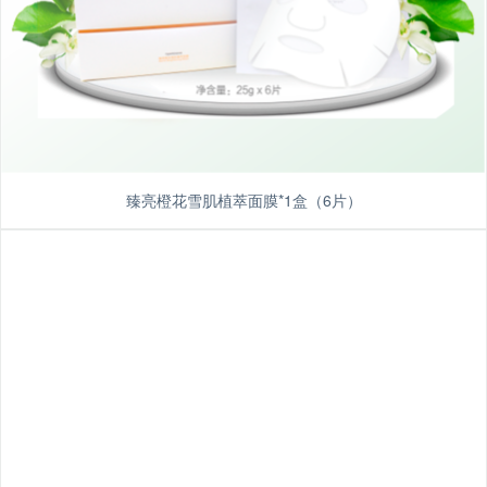
臻亮橙花雪肌植萃面膜*1盒（6片）