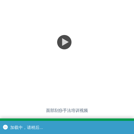
面部刮痧手法培训视频
加载中，请稍后...
加载中，请稍后...
加载中，请稍后...
首页
商品目录
在线商城
购物车
个人中心