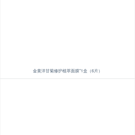
金黄洋甘菊修护植萃面膜*1盒（6片）