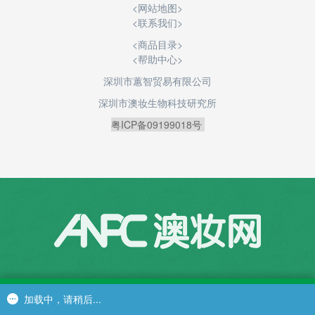
<
网站地图
>
<
联系我们
>
<商品目录>
<帮助中心>
深圳市蕙智贸易有限公司
深圳市澳妆生物科技研究所
粤ICP备09199018号
加载中，请稍后...
加载中，请稍后...
加载中，请稍后...
首页
商品目录
在线商城
购物车
个人中心