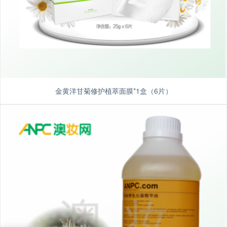
金黄洋甘菊修护植萃面膜*1盒（6片）