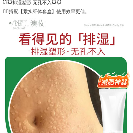
💥💥排湿塑形 无孔不入💥💥
❤️‍🔥搭配【紧实纤体套盒】使用效果更佳。