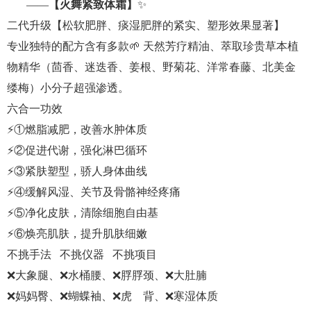
——
【火舞紧致体霜】
✨
二代升级【松软肥胖、痰湿肥胖的紧实、塑形效果显著】
专业独特的配方含有多款🌱 天然芳疗精油、萃取珍贵草本植
物精华（茴香、迷迭香、姜根、野菊花、洋常春藤、北美金
缕梅）小分子超强渗透。
六合一功效
⚡️①燃脂减肥，改善水肿体质
⚡️②促进代谢，强化淋巴循环
⚡️③紧肤塑型，骄人身体曲线
⚡️④缓解风湿、关节及骨骼神经疼痛
⚡️⑤净化皮肤，清除细胞自由基
⚡️⑥焕亮肌肤，提升肌肤细嫩
不挑手法 不挑仪器 不挑项目
❌大象腿、❌水桶腰、❌脬脬颈、❌大肚腩
❌妈妈臀、❌蝴蝶袖、❌虎 背、❌寒湿体质