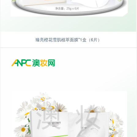
臻亮橙花雪肌植萃面膜*1盒（6片）