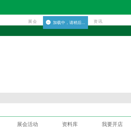
展会
资讯
展会
资讯
加载中，请稍后...
加载中，请稍后...
加载中，请稍后...
加载中，请稍后...
展会活动
资料库
我要开店