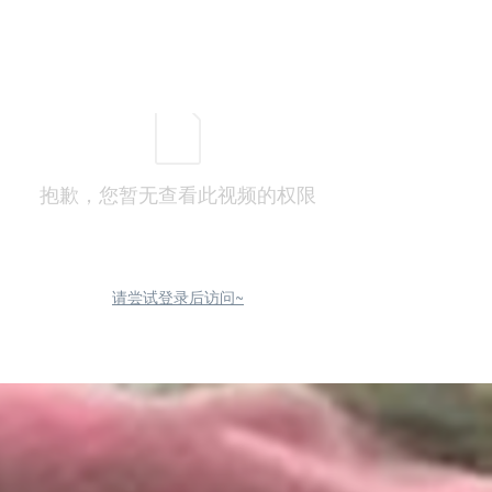
抱歉，您暂无查看此视频的权限
请尝试登录后访问~