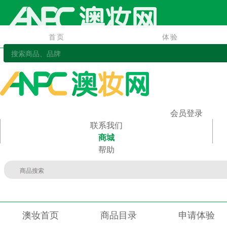
首页
体验
首页
体验
会员登录
联系我们
商城
帮助
澳妆首页
商品目录
申请体验