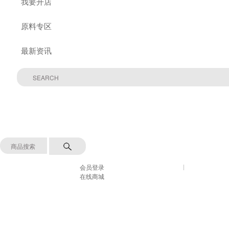
我要开店
原料专区
最新资讯
会员登录
在线商城